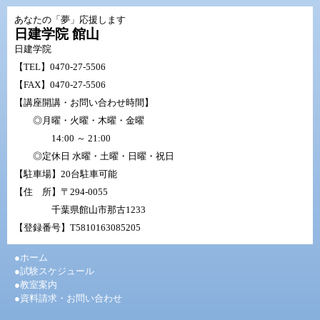
あなたの「夢」応援します
日建学院 館山
日建学院
【TEL】
0470-27-5506
【FAX】0470-27-5506
【講座開講・お問い合わせ時間】
◎月曜・火曜・木曜・金曜
14:00 ～ 21:00
◎定休日 水曜・土曜・日曜・祝日
【駐車場】20台駐車可能
【住 所】〒294-0055
千葉県館山市那古1233
【登録番号】T5810163085205
●ホーム
●試験スケジュール
●教室案内
●資料請求・お問い合わせ