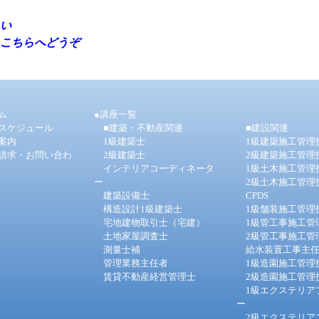
い
こちらへどうぞ
ム
●
講座一覧
験スケジュール
■建築・不動産関連
■建設関連
案内
1級建築士
1級建築施工管理
料請求・お問い合わ
2級建築士
2級建築施工管理
インテリアコーディネータ
1級土木施工管理
ー
2級土木施工管理
建築設備士
CPDS
構造設計1級建築士
1級舗装施工管理
宅地建物取引士（宅建）
1級管工事施工管
土地家屋調査士
2級管工事施工管
測量士補
給水装置工事主
管理業務主任者
1級造園施工管理
賃貸不動産経営管理士
2級造園施工管理
1級エクステリア
ー
2級エクステリア