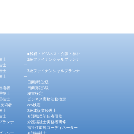
■税務・ビジネス・介護・福祉
技士
2級ファイナンシャルプランナ
技士
ー
技士
3級ファイナンシャルプランナ
技士
ー
日商簿記2級
技術者
日商簿記3級
理技士
秘書検定
理技士
ビジネス実務法務検定
任技術者
eco検定
技士
2級建設業経理士
技士
介護職員初任者研修
プランナ
介護福祉士実務者研修
福祉住環境コーディネーター
プランナ
介護福祉士