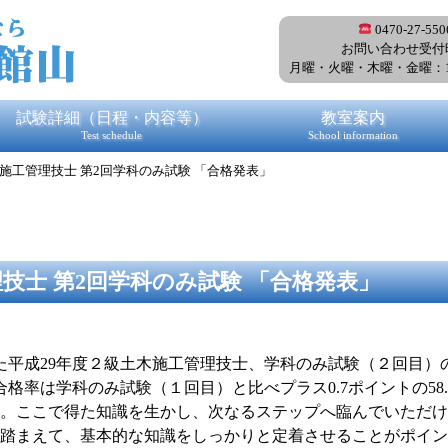
0470-27-550
お問い合わせ受付
月曜・火曜・木曜・金曜
：
試験詳細（日程・内容等）
教室案内
Test schedule
School information
木施工管理技士 第2回学科のみ試験 「合格発表」
理技士 第2回学科のみ試験 「合格発表」
した平成29年度２級土木施工管理技士、
学科のみ試験（２回目）
8人、合格率は学科のみ試験（１回目）と比べプラス0.7ポイントの
58
。ここで得た知識を生かし、次なるステップへ臨んでいただけ
踏まえて、基本的な知識をしっかりと定着させることがポイン