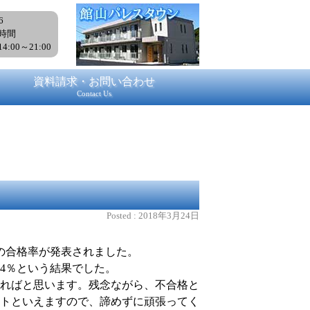
6
時間
14:00～21:00
資料請求・お問い合わせ
Contact Us
Posted :
2018年3月24日
の合格率
が発表されました。
.4％
という結果でした。
ればと思います。残念ながら、不合格と
トといえますので、諦めずに頑張ってく