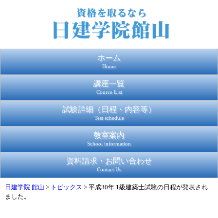
ホーム
Home
講座一覧
Cource List
試験詳細（日程・内容等）
Test schedule
教室案内
School information
資料請求・お問い合わせ
Contact Us
日建学院 館山
>
トピックス
>
平成30年 1級建築士試験の日程が発表され
ました。